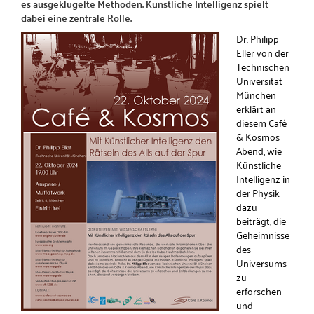
es ausgeklügelte Methoden. Künstliche Intelligenz spielt
dabei eine zentrale Rolle.
Dr. Philipp
Eller von der
Technischen
Universität
München
erklärt an
diesem Café
& Kosmos
Abend, wie
Künstliche
Intelligenz in
der Physik
dazu
beiträgt, die
Geheimnisse
des
Universums
zu
erforschen
und